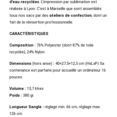
d’eau recyclées
. L’impression par sublimation est
réalisée à Lyon. C’est à Marseille que sont assemblés
tous nos sacs par des
ateliers de confection
, dont un
fait de la réinsertion professionnelle.
CARACTÉRISTIQUES
Composition :
76% Polyester (dont 87% de toile
recyclée), 24% Nylon
Dimensions
(hors anse)
:
40×27,5×12,5 cm (HxLxP) Sa
contenance est parfaite pour accueillir un ordinateur 16
pouces.
Volume :
13,7 litres
Poids :
380 gr.
Longueur Sangle :
réglage min. 66 cm, réglage max.
126 cm