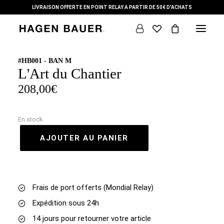
LIVRAISON OFFERTE EN POINT RELAY A PARTIR DE 50€ D'ACHATS
#HB001 - BAN M
L'Art du Chantier
DÉMARCHE
208,00
€
THÈMES
COLLECTION
En stock
AJOUTER AU PANIER
L’ ARTISTE
+ SUR NOUS
CONTACT
Frais de port offerts (Mondial Relay)
Expédition sous 24h
14 jours pour retourner votre article