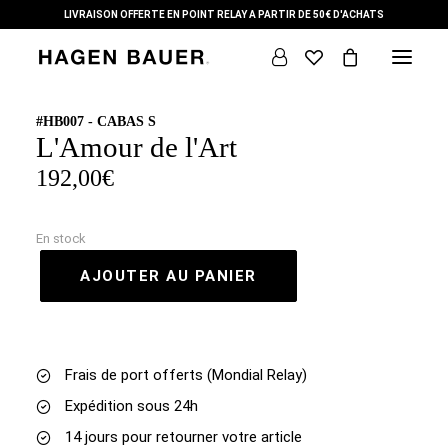
LIVRAISON OFFERTE EN POINT RELAY A PARTIR DE 50€ D'ACHATS
#HB007 - CABAS S
L'Amour de l'Art
DÉMARCHE
192,00
€
THÈMES
COLLECTION
En stock
AJOUTER AU PANIER
L’ ARTISTE
+ SUR NOUS
CONTACT
Frais de port offerts (Mondial Relay)
Expédition sous 24h
14 jours pour retourner votre article