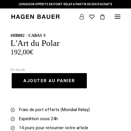
LIVRAISON OFFERTE EN POINT RELAY A PARTIR DE 50€ D'ACHATS
#HB002 - CABAS S
L'Art du Polar
DÉMARCHE
192,00
€
THÈMES
COLLECTION
En stock
AJOUTER AU PANIER
L’ ARTISTE
+ SUR NOUS
CONTACT
Frais de port offerts (Mondial Relay)
Expédition sous 24h
14 jours pour retourner votre article