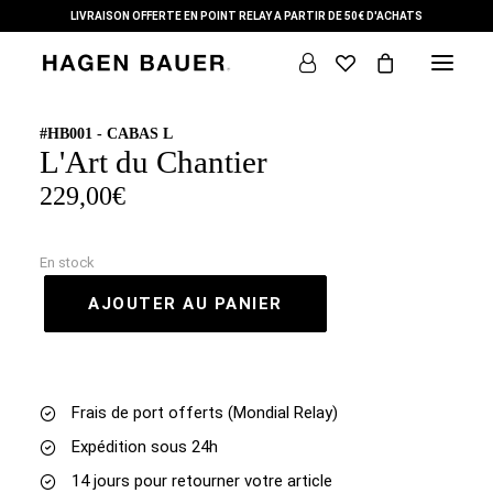
LIVRAISON OFFERTE EN POINT RELAY A PARTIR DE 50€ D'ACHATS
#HB001 - CABAS L
L'Art du Chantier
DÉMARCHE
229,00
€
THÈMES
COLLECTION
En stock
AJOUTER AU PANIER
L’ ARTISTE
+ SUR NOUS
CONTACT
Frais de port offerts (Mondial Relay)
Expédition sous 24h
14 jours pour retourner votre article