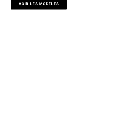
VOIR LES MODÈLES
02 - SAC BANDOULIERE